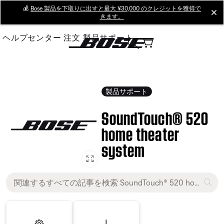
Skip
💰
Bose 製品を下取りに出すと最大 ¥30,000 のクレジットを獲得で
cl
きます。
to
Main
ヘルプセンター
注文
製品サポート
製品サポート
SoundTouch® 520
home theater
system