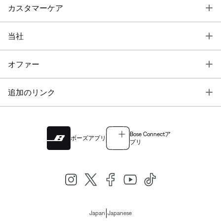
T
カスタマーケア
T
当社
T
オファー
T
追加のリンク
Bose Connectア
ボーズアプリ
プリ
|
Japan
Japanese