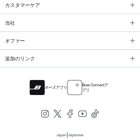
T
カスタマーケア
T
当社
T
オファー
T
追加のリンク
Bose Connectア
ボーズアプリ
プリ
|
Japan
Japanese