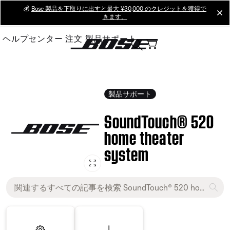
Skip
💰
Bose 製品を下取りに出すと最大 ¥30,000 のクレジットを獲得で
cl
きます。
to
Main
ヘルプセンター
注文
製品サポート
製品サポート
SoundTouch® 520
home theater
system