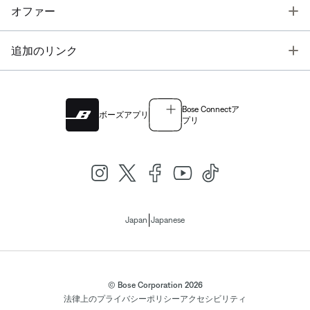
T
オファー
T
追加のリンク
Bose Connectア
ボーズアプリ
プリ
|
Japan
Japanese
© Bose Corporation 2026
法律上の
プライバシーポリシー
アクセシビリティ