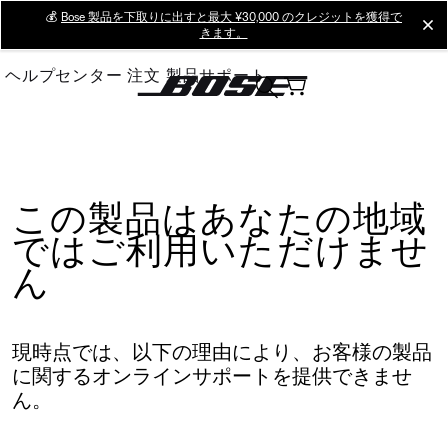
Skip
💰
Bose 製品を下取りに出すと最大 ¥30,000 のクレジットを獲得で
cl
きます。
to
Main
ヘルプセンター
注文
製品サポート
この製品はあなたの地域
ではご利用いただけませ
ん
現時点では、以下の理由により、お客様の製品
に関するオンラインサポートを提供できませ
ん。