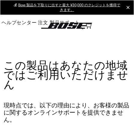
Skip
💰
Bose 製品を下取りに出すと最大 ¥30,000 のクレジットを獲得で
cl
きます。
to
Main
ヘルプセンター
注文
製品サポート
この製品はあなたの地域
ではご利用いただけませ
ん
現時点では、以下の理由により、お客様の製品
に関するオンラインサポートを提供できませ
ん。