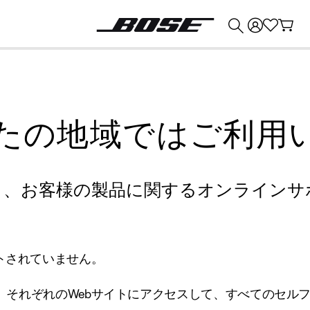
💰
Bose 製品を下取りに出すと最大 ¥30,000 のクレジットを獲得できます。
たの地域ではご利用
り、お客様の製品に関するオンラインサ
トされていません。
、それぞれのWebサイトにアクセスして、すべてのセル