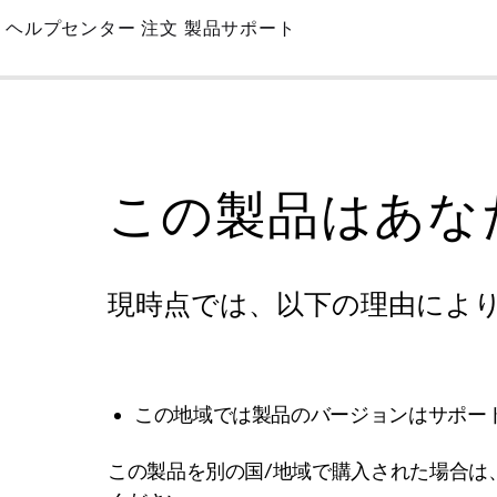
Skip
ヘルプセンター
注文
製品サポート
to
Main
この製品はあな
現時点では、以下の理由によ
この地域では製品のバージョンはサポー
この製品を別の国/地域で購入された場合は