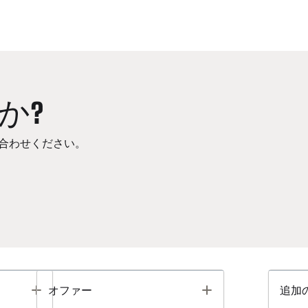
か?
合わせください。
Toggle
Toggle
オファー
追加