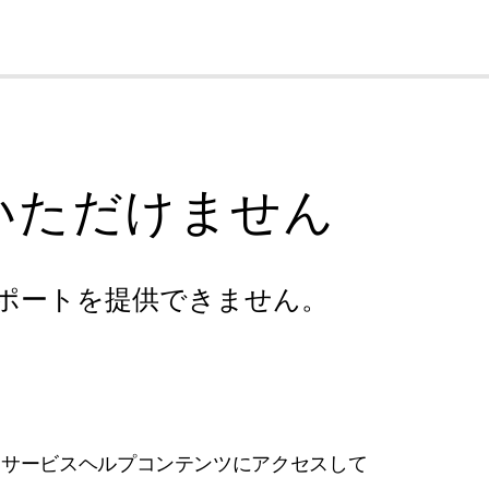
cl
いただけません
ポートを提供できません。
フサービスヘルプコンテンツにアクセスして