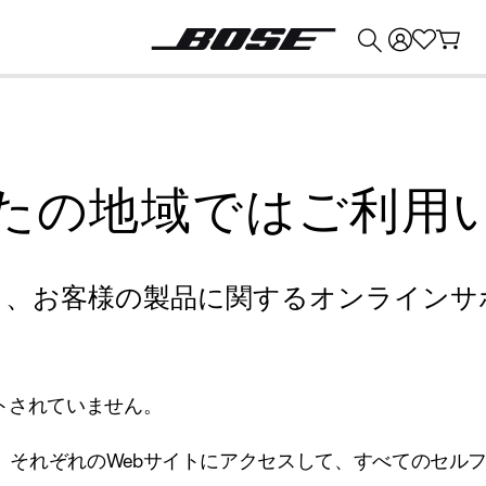
💰
Bose 製品を下取りに出すと最大 ¥30,000 のクレジットを獲得できます。
たの地域ではご利用
り、お客様の製品に関するオンラインサ
トされていません。
、それぞれのWebサイトにアクセスして、すべてのセル