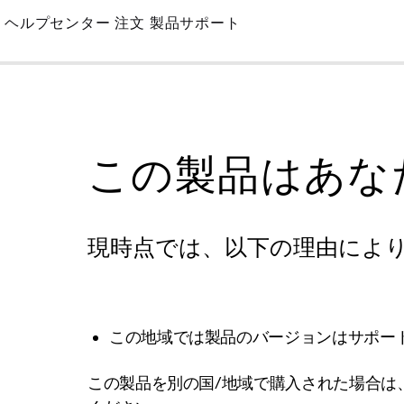
Skip
ヘルプセンター
注文
製品サポート
to
Main
この製品はあな
現時点では、以下の理由によ
この地域では製品のバージョンはサポー
この製品を別の国/地域で購入された場合は