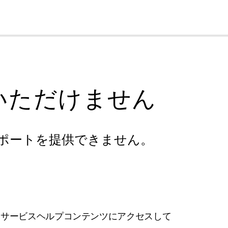
cl
いただけません
ポートを提供できません。
フサービスヘルプコンテンツにアクセスして