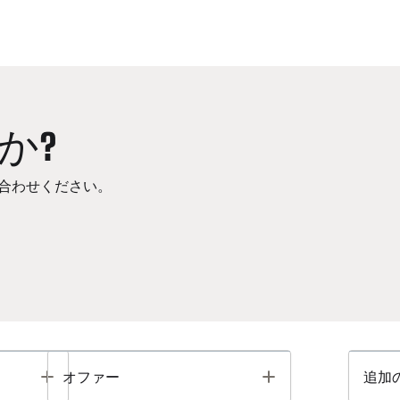
か?
合わせください。
Toggle
Toggle
オファー
追加