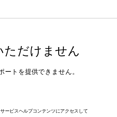
cl
いただけません
ポートを提供できません。
フサービスヘルプコンテンツにアクセスして