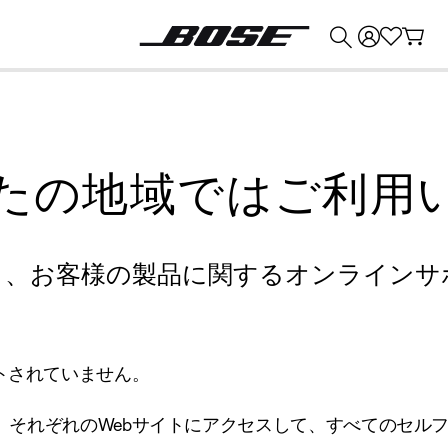
💰
Bose 製品を下取りに出すと最大 ¥30,000 のクレジットを獲得できます。
たの地域ではご利用
り、お客様の製品に関するオンラインサ
トされていません。
、それぞれのWebサイトにアクセスして、すべてのセル