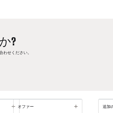
か?
合わせください。
Toggle
Toggle
オファー
追加