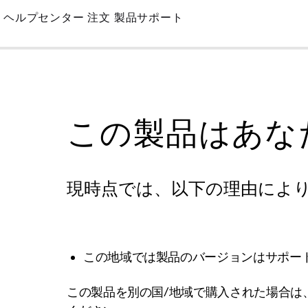
Skip
ヘルプセンター
注文
製品サポート
to
Main
この製品はあな
現時点では、以下の理由によ
この地域では製品のバージョンはサポー
この製品を別の国/地域で購入された場合は