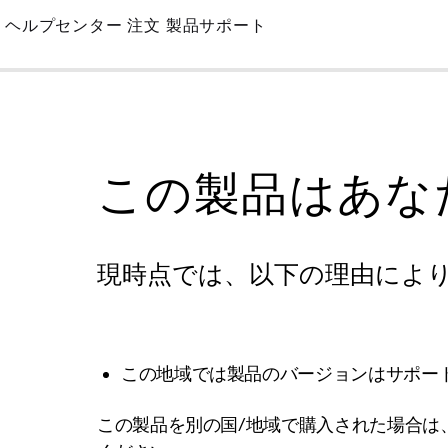
Skip
ヘルプセンター
注文
製品サポート
to
Main
この製品はあな
現時点では、以下の理由によ
この地域では製品のバージョンはサポー
この製品を別の国/地域で購入された場合は