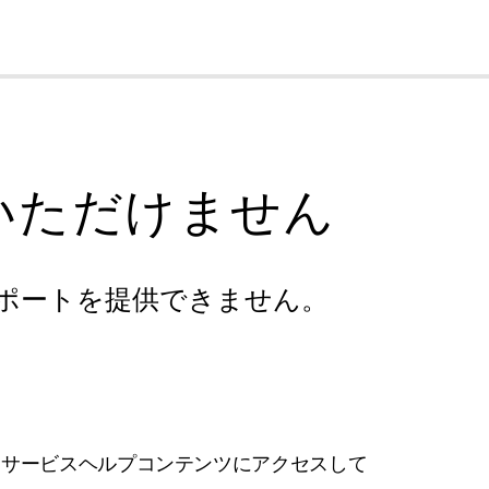
cl
いただけません
ポートを提供できません。
フサービスヘルプコンテンツにアクセスして