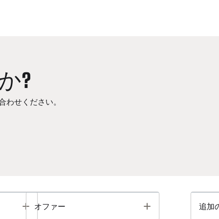
か?
合わせください。
Toggle
Toggle
オファー
追加