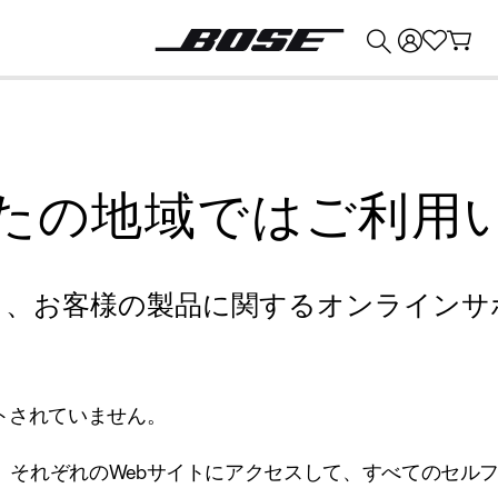
💰
Bose 製品を下取りに出すと最大 ¥30,000 のクレジットを獲得できます。
たの地域ではご利用
り、お客様の製品に関するオンラインサ
トされていません。
、それぞれのWebサイトにアクセスして、すべてのセル