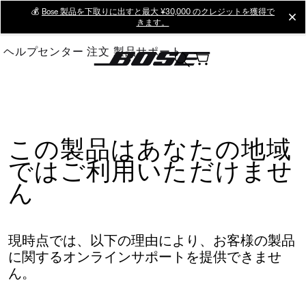
Skip
💰
Bose 製品を下取りに出すと最大 ¥30,000 のクレジットを獲得で
cl
きます。
to
Main
ヘルプセンター
注文
製品サポート
この製品はあなたの地域
ではご利用いただけませ
ん
現時点では、以下の理由により、お客様の製品
に関するオンラインサポートを提供できませ
ん。