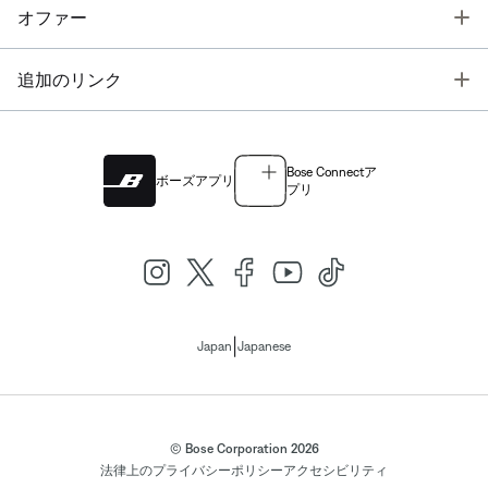
T
オファー
T
追加のリンク
Bose Connectア
ボーズアプリ
プリ
|
Japan
Japanese
© Bose Corporation 2026
法律上の
プライバシーポリシー
アクセシビリティ