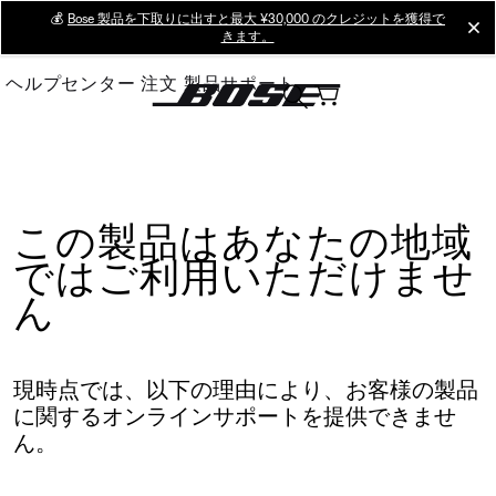
Skip
💰
Bose 製品を下取りに出すと最大 ¥30,000 のクレジットを獲得で
cl
きます。
to
Main
ヘルプセンター
注文
製品サポート
この製品はあなたの地域
ではご利用いただけませ
ん
現時点では、以下の理由により、お客様の製品
に関するオンラインサポートを提供できませ
ん。