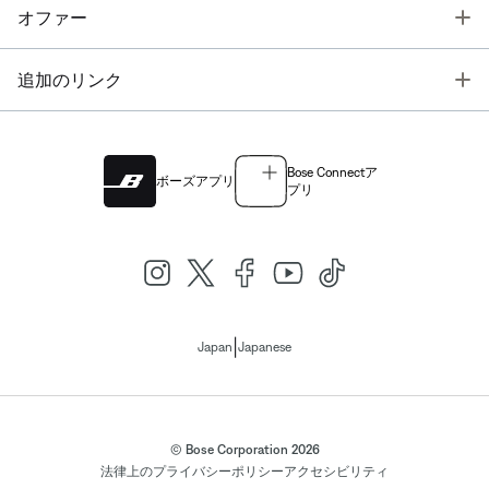
T
オファー
T
追加のリンク
Bose Connectア
ボーズアプリ
プリ
|
Japan
Japanese
© Bose Corporation 2026
法律上の
プライバシーポリシー
アクセシビリティ