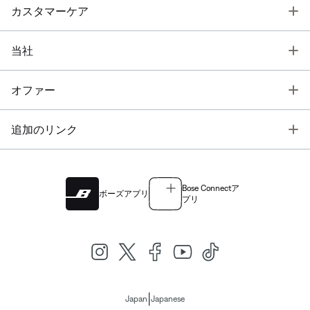
T
カスタマーケア
T
当社
T
オファー
T
追加のリンク
Bose Connectア
ボーズアプリ
プリ
|
Japan
Japanese