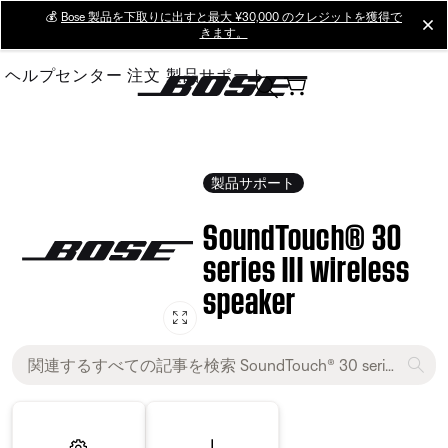
Skip
💰
Bose 製品を下取りに出すと最大 ¥30,000 のクレジットを獲得で
cl
きます。
to
Main
ヘルプセンター
注文
製品サポート
製品サポート
SoundTouch® 30
series III wireless
speaker