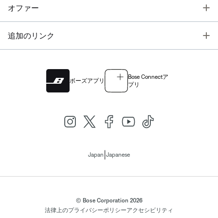
T
オファー
T
追加のリンク
Bose Connectア
ボーズアプリ
プリ
|
Japan
Japanese
© Bose Corporation 2026
法律上の
プライバシーポリシー
アクセシビリティ