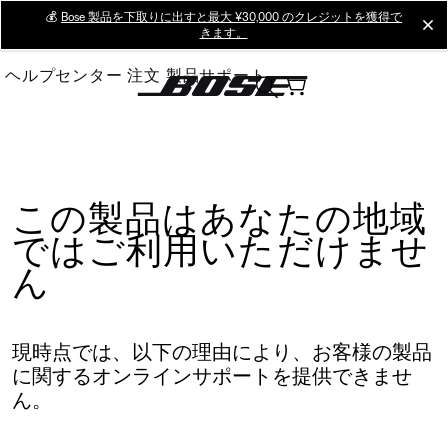
Skip
💰
Bose 製品を下取りに出すと最大 ¥30,000 のクレジットを獲得で
cl
きます。
to
Main
ヘルプセンター
注文
製品サポート
この製品はあなたの地域
ではご利用いただけませ
ん
現時点では、以下の理由により、お客様の製品
に関するオンラインサポートを提供できませ
ん。