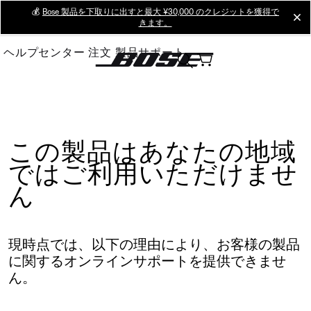
Skip
💰
Bose 製品を下取りに出すと最大 ¥30,000 のクレジットを獲得で
cl
きます。
to
Main
ヘルプセンター
注文
製品サポート
この製品はあなたの地域
ではご利用いただけませ
ん
現時点では、以下の理由により、お客様の製品
に関するオンラインサポートを提供できませ
ん。