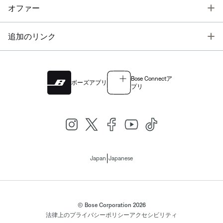
T
オファー
T
追加のリンク
Bose Connectア
ボーズアプリ
プリ
|
Japan
Japanese
© Bose Corporation 2026
法律上の
プライバシーポリシー
アクセシビリティ