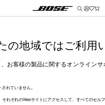
💰
Bose 製品を下取りに出すと最大 ¥30,000 のクレジットを獲得できます。
たの地域ではご利用
り、お客様の製品に関するオンラインサ
トされていません。
、それぞれのWebサイトにアクセスして、すべてのセル