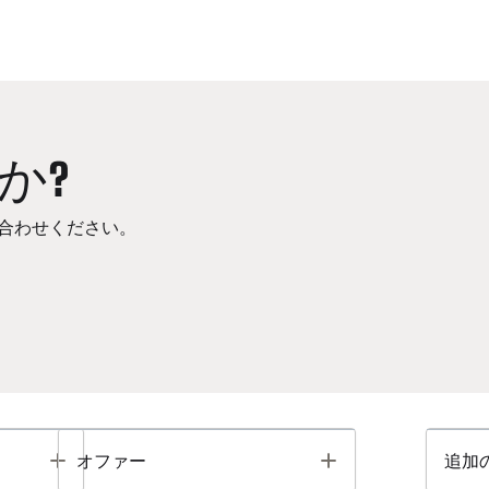
か?
合わせください。
Toggle
Toggle
オファー
追加