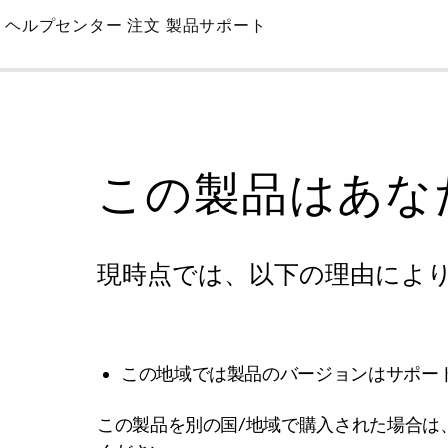
Skip
ヘルプセンター
注文
製品サポート
to
Main
この製品はあな
現時点では、以下の理由によ
この地域では製品のバージョンはサポー
この製品を別の国/地域で購入された場合は