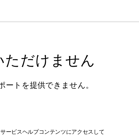
cl
いただけません
ポートを提供できません。
フサービスヘルプコンテンツにアクセスして