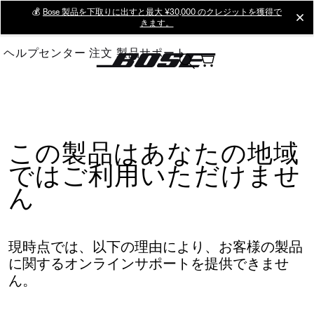
Skip
💰
Bose 製品を下取りに出すと最大 ¥30,000 のクレジットを獲得で
cl
きます。
to
Main
ヘルプセンター
注文
製品サポート
この製品はあなたの地域
ではご利用いただけませ
ん
現時点では、以下の理由により、お客様の製品
に関するオンラインサポートを提供できませ
ん。