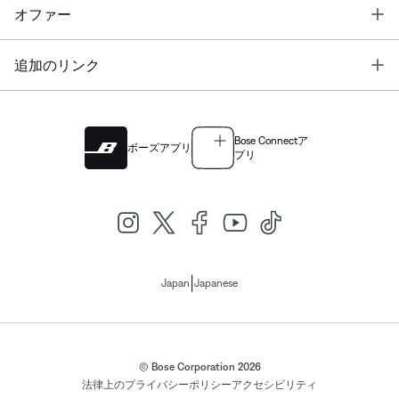
T
オファー
T
追加のリンク
Bose Connectア
ボーズアプリ
プリ
|
Japan
Japanese
© Bose Corporation 2026
法律上の
プライバシーポリシー
アクセシビリティ