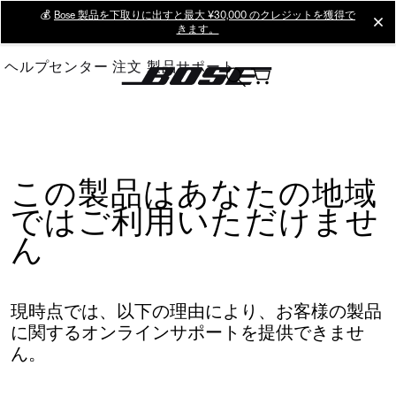
Skip
💰
Bose 製品を下取りに出すと最大 ¥30,000 のクレジットを獲得で
cl
きます。
to
Main
ヘルプセンター
注文
製品サポート
この製品はあなたの地域
ではご利用いただけませ
ん
現時点では、以下の理由により、お客様の製品
に関するオンラインサポートを提供できませ
ん。