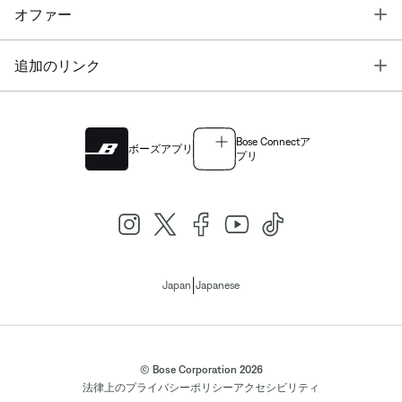
T
オファー
T
追加のリンク
Bose Connectア
ボーズアプリ
プリ
|
Japan
Japanese
© Bose Corporation 2026
法律上の
プライバシーポリシー
アクセシビリティ