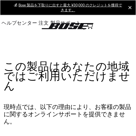
Skip
💰
Bose 製品を下取りに出すと最大 ¥30,000 のクレジットを獲得で
cl
きます。
to
Main
ヘルプセンター
注文
製品サポート
この製品はあなたの地域
ではご利用いただけませ
ん
現時点では、以下の理由により、お客様の製品
に関するオンラインサポートを提供できませ
ん。