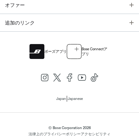
T
オファー
T
追加のリンク
Bose Connectア
ボーズアプリ
プリ
|
Japan
Japanese
© Bose Corporation 2026
法律上の
プライバシーポリシー
アクセシビリティ