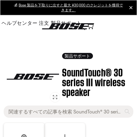
Skip
💰
Bose 製品を下取りに出すと最大 ¥30,000 のクレジットを獲得で
cl
きます。
to
Main
ヘルプセンター
注文
製品サポート
製品サポート
SoundTouch® 30
series III wireless
speaker