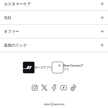
T
カスタマーケア
T
当社
T
オファー
T
追加のリンク
Bose Connectア
ボーズアプリ
プリ
|
Japan
Japanese