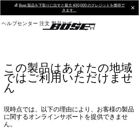
Skip
💰
Bose 製品を下取りに出すと最大 ¥30,000 のクレジットを獲得で
cl
きます。
to
Main
ヘルプセンター
注文
製品サポート
この製品はあなたの地域
ではご利用いただけませ
ん
現時点では、以下の理由により、お客様の製品
に関するオンラインサポートを提供できませ
ん。