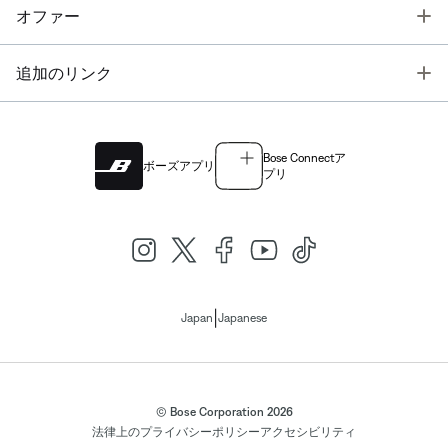
T
オファー
T
追加のリンク
Bose Connectア
ボーズアプリ
プリ
|
Japan
Japanese
© Bose Corporation 2026
法律上の
プライバシーポリシー
アクセシビリティ