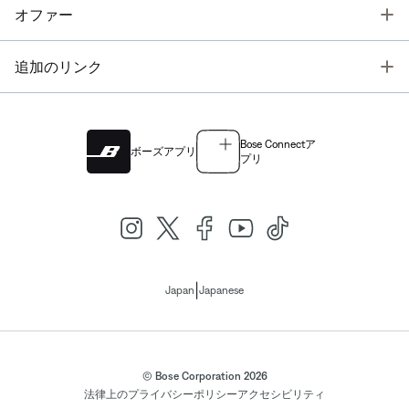
T
オファー
T
追加のリンク
Bose Connectア
ボーズアプリ
プリ
|
Japan
Japanese
© Bose Corporation 2026
法律上の
プライバシーポリシー
アクセシビリティ