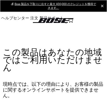
Skip
💰
Bose 製品を下取りに出すと最大 ¥30,000 のクレジットを獲得で
cl
きます。
to
Main
ヘルプセンター
注文
製品サポート
この製品はあなたの地域
ではご利用いただけませ
ん
現時点では、以下の理由により、お客様の製品
に関するオンラインサポートを提供できませ
ん。