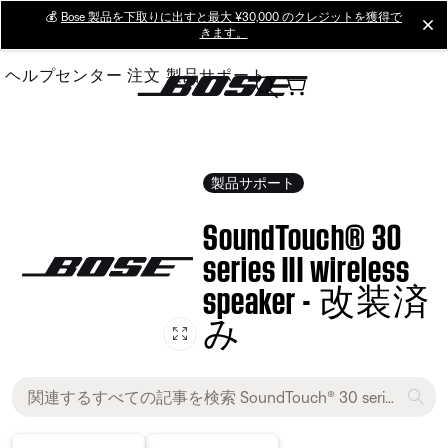
Skip
💰
Bose 製品を下取りに出すと最大 ¥30,000 のクレジットを獲得で
cl
きます。
to
Main
ヘルプセンター
注文
製品サポート
製品サポート
SoundTouch® 30
series III wireless
speaker - 改装済
み