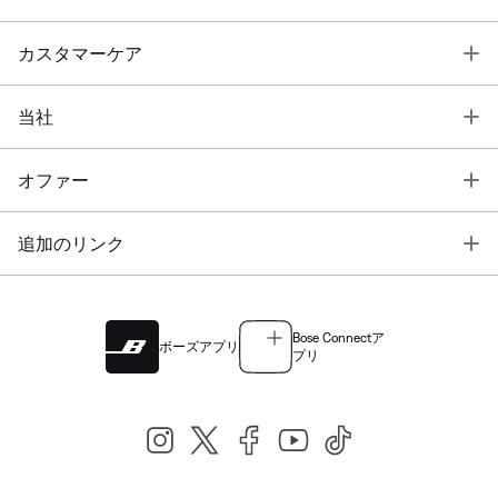
T
カスタマーケア
T
当社
T
オファー
T
追加のリンク
Bose Connectア
ボーズアプリ
プリ