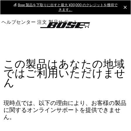
Skip
💰
Bose 製品を下取りに出すと最大 ¥30,000 のクレジットを獲得で
cl
きます。
to
Main
ヘルプセンター
注文
製品サポート
この製品はあなたの地域
ではご利用いただけませ
ん
現時点では、以下の理由により、お客様の製品
に関するオンラインサポートを提供できませ
ん。