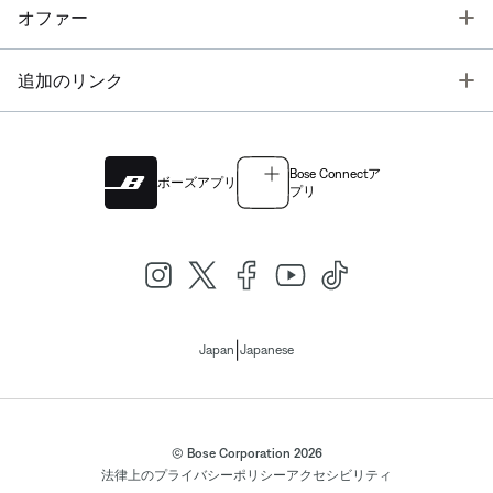
T
オファー
T
追加のリンク
Bose Connectア
ボーズアプリ
プリ
|
Japan
Japanese
© Bose Corporation 2026
法律上の
プライバシーポリシー
アクセシビリティ