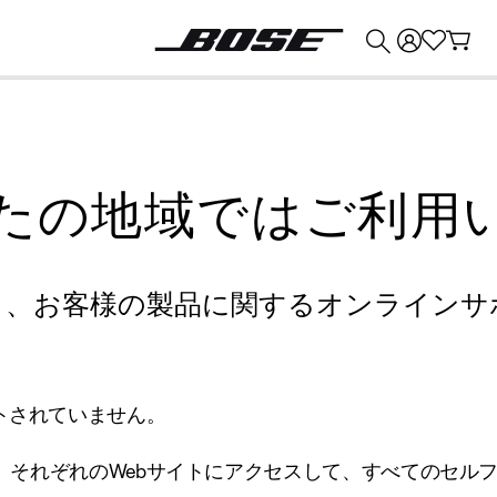
💰
Bose 製品を下取りに出すと最大 ¥30,000 のクレジットを獲得できます。
たの地域ではご利用
り、お客様の製品に関するオンラインサ
トされていません。
、それぞれのWebサイトにアクセスして、すべてのセル