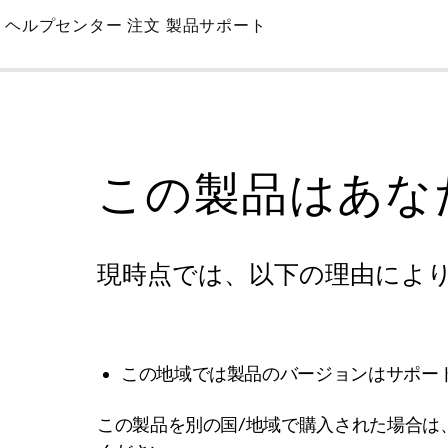
Skip
ヘルプセンター
注文
製品サポート
to
Main
この製品はあな
現時点では、以下の理由によ
この地域では製品のバージョンはサポー
この製品を別の国/地域で購入された場合は