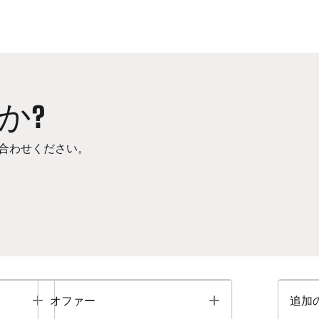
か?
合わせください。
Toggle
Toggle
オファー
追加