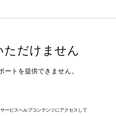
cl
いただけません
ポートを提供できません。
フサービスヘルプコンテンツにアクセスして