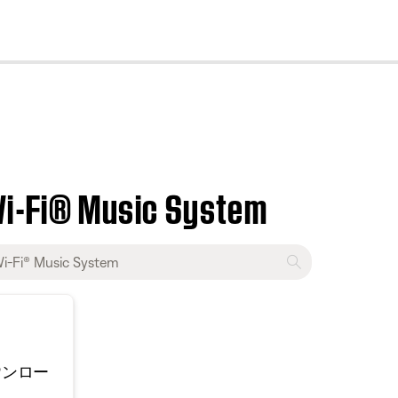
cl
Wi-Fi® Music System
ウンロー