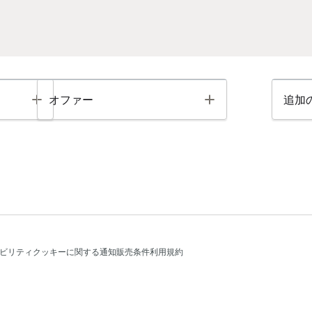
Toggle
Toggle
オファー
追加
ビリティ
クッキーに関する通知
販売条件
利用規約