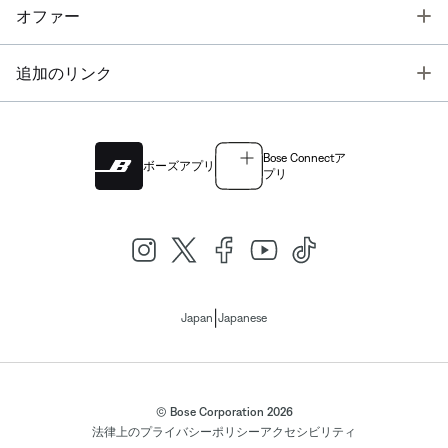
T
オファー
T
追加のリンク
Bose Connectア
ボーズアプリ
プリ
|
Japan
Japanese
© Bose Corporation 2026
法律上の
プライバシーポリシー
アクセシビリティ