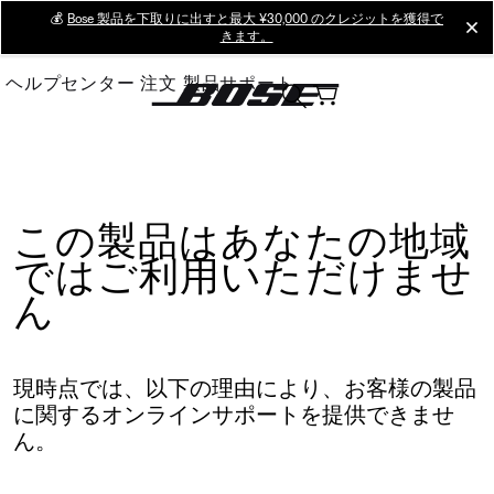
Skip
💰
Bose 製品を下取りに出すと最大 ¥30,000 のクレジットを獲得で
cl
きます。
to
Main
ヘルプセンター
注文
製品サポート
この製品はあなたの地域
ではご利用いただけませ
ん
現時点では、以下の理由により、お客様の製品
に関するオンラインサポートを提供できませ
ん。