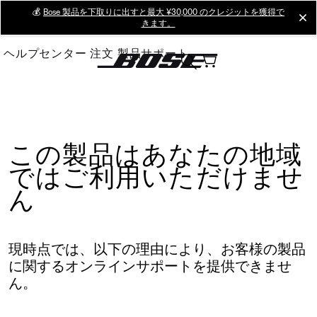
Skip
💰
Bose 製品を下取りに出すと最大 ¥30,000 のクレジットを獲得で
cl
きます。
to
Main
ヘルプセンター
注文
製品サポート
この製品はあなたの地域
ではご利用いただけませ
ん
現時点では、以下の理由により、お客様の製品
に関するオンラインサポートを提供できませ
ん。