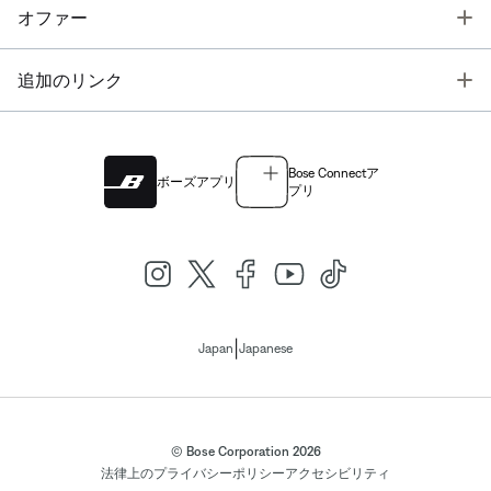
T
オファー
T
追加のリンク
Bose Connectア
ボーズアプリ
プリ
|
Japan
Japanese
© Bose Corporation 2026
法律上の
プライバシーポリシー
アクセシビリティ