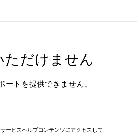
cl
いただけません
ポートを提供できません。
フサービスヘルプコンテンツにアクセスして