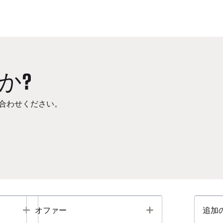
か?
合わせください。
Toggle
Toggle
オファー
追加