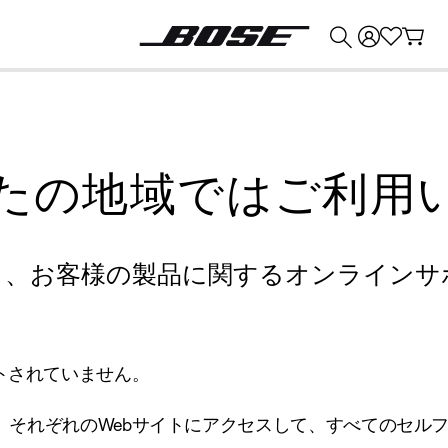
💰
Bose 製品を下取りに出すと最大 ¥30,000 のクレジットを獲得できます。
たの地域ではご利用
り、お客様の製品に関するオンラインサ
トされていません。
、それぞれのWebサイトにアクセスして、すべてのセル