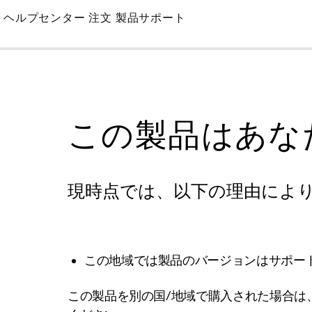
Skip
ヘルプセンター
注文
製品サポート
to
Main
この製品はあな
現時点では、以下の理由によ
この地域では製品のバージョンはサポー
この製品を別の国/地域で購入された場合は