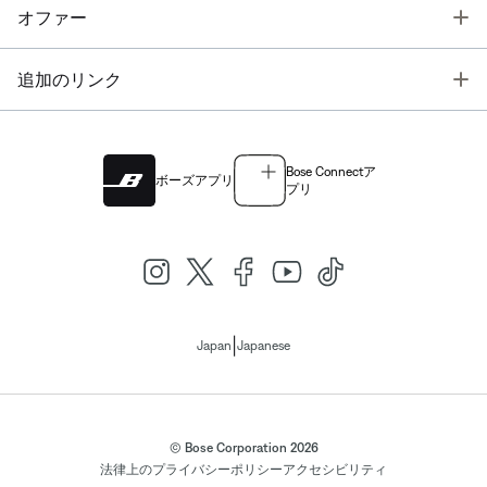
T
オファー
T
追加のリンク
Bose Connectア
ボーズアプリ
プリ
|
Japan
Japanese
© Bose Corporation 2026
法律上の
プライバシーポリシー
アクセシビリティ