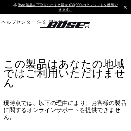
Skip
💰
Bose 製品を下取りに出すと最大 ¥30,000 のクレジットを獲得で
cl
きます。
to
Main
ヘルプセンター
注文
製品サポート
この製品はあなたの地域
ではご利用いただけませ
ん
現時点では、以下の理由により、お客様の製品
に関するオンラインサポートを提供できませ
ん。