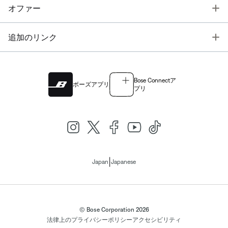
T
オファー
T
追加のリンク
Bose Connectア
ボーズアプリ
プリ
|
Japan
Japanese
© Bose Corporation 2026
法律上の
プライバシーポリシー
アクセシビリティ