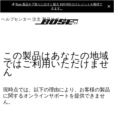
Skip
💰
Bose 製品を下取りに出すと最大 ¥30,000 のクレジットを獲得で
cl
きます。
to
Main
ヘルプセンター
注文
製品サポート
この製品はあなたの地域
ではご利用いただけませ
ん
現時点では、以下の理由により、お客様の製品
に関するオンラインサポートを提供できませ
ん。