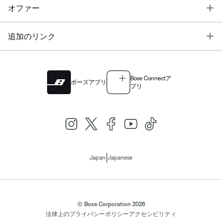
T
オファー
T
追加のリンク
Bose Connectア
ボーズアプリ
プリ
|
Japan
Japanese
© Bose Corporation 2026
法律上の
プライバシーポリシー
アクセシビリティ