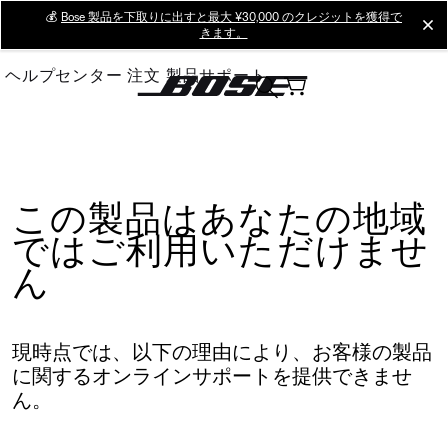
Skip
💰
Bose 製品を下取りに出すと最大 ¥30,000 のクレジットを獲得で
cl
きます。
to
Main
ヘルプセンター
注文
製品サポート
この製品はあなたの地域
ではご利用いただけませ
ん
現時点では、以下の理由により、お客様の製品
に関するオンラインサポートを提供できませ
ん。