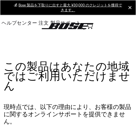
Skip
💰
Bose 製品を下取りに出すと最大 ¥30,000 のクレジットを獲得で
cl
きます。
to
Main
ヘルプセンター
注文
製品サポート
この製品はあなたの地域
ではご利用いただけませ
ん
現時点では、以下の理由により、お客様の製品
に関するオンラインサポートを提供できませ
ん。