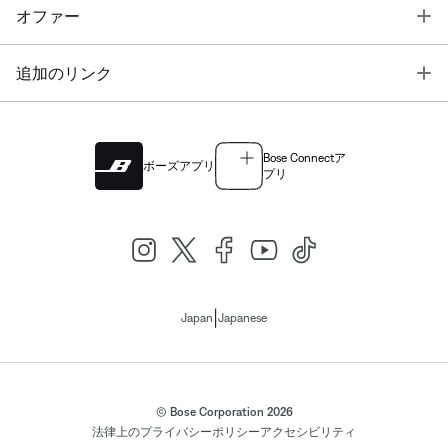
T
オファー
T
追加のリンク
Bose Connectア
ボーズアプリ
プリ
|
Japan
Japanese
© Bose Corporation 2026
法律上の
プライバシーポリシー
アクセシビリティ