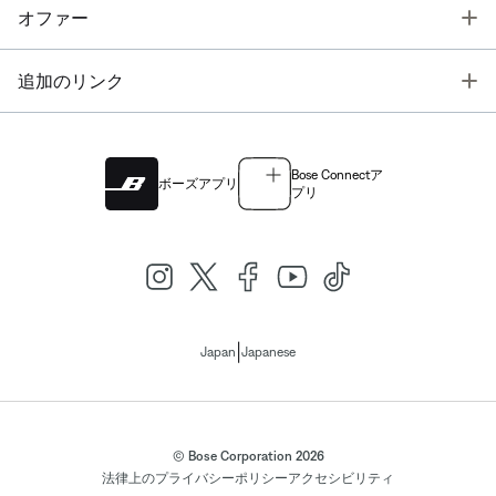
T
オファー
T
追加のリンク
Bose Connectア
ボーズアプリ
プリ
|
Japan
Japanese
© Bose Corporation 2026
法律上の
プライバシーポリシー
アクセシビリティ