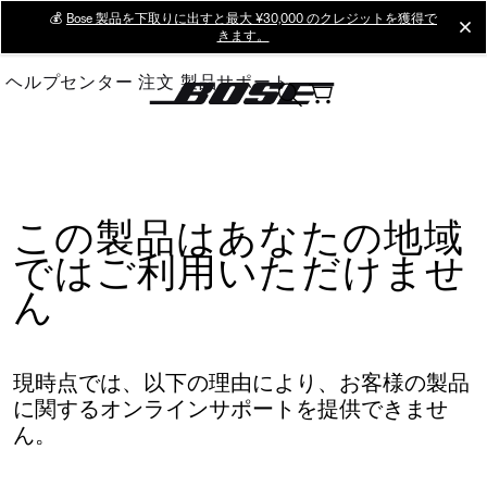
Skip
💰
Bose 製品を下取りに出すと最大 ¥30,000 のクレジットを獲得で
cl
きます。
to
Main
ヘルプセンター
注文
製品サポート
この製品はあなたの地域
ではご利用いただけませ
ん
現時点では、以下の理由により、お客様の製品
に関するオンラインサポートを提供できませ
ん。