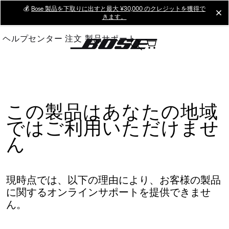
Skip
💰
Bose 製品を下取りに出すと最大 ¥30,000 のクレジットを獲得で
cl
きます。
to
Main
ヘルプセンター
注文
製品サポート
この製品はあなたの地域
ではご利用いただけませ
ん
現時点では、以下の理由により、お客様の製品
に関するオンラインサポートを提供できませ
ん。