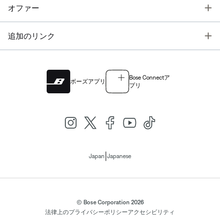
T
オファー
T
追加のリンク
Bose Connectア
ボーズアプリ
プリ
|
Japan
Japanese
© Bose Corporation 2026
法律上の
プライバシーポリシー
アクセシビリティ