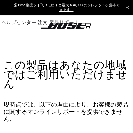
Skip
💰
Bose 製品を下取りに出すと最大 ¥30,000 のクレジットを獲得で
cl
きます。
to
Main
ヘルプセンター
注文
製品サポート
この製品はあなたの地域
ではご利用いただけませ
ん
現時点では、以下の理由により、お客様の製品
に関するオンラインサポートを提供できませ
ん。