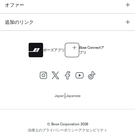
T
オファー
T
追加のリンク
Bose Connectア
ボーズアプリ
プリ
|
Japan
Japanese
© Bose Corporation 2026
法律上の
プライバシーポリシー
アクセシビリティ