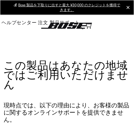
Skip
💰
Bose 製品を下取りに出すと最大 ¥30,000 のクレジットを獲得で
cl
きます。
to
Main
ヘルプセンター
注文
製品サポート
この製品はあなたの地域
ではご利用いただけませ
ん
現時点では、以下の理由により、お客様の製品
に関するオンラインサポートを提供できませ
ん。