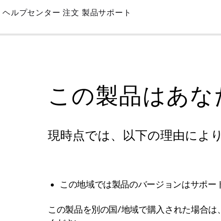
Skip
ヘルプセンター
注文
製品サポート
to
Main
この製品はあな
現時点では、以下の理由によ
この地域では製品のバージョンはサポー
この製品を別の国/地域で購入された場合は