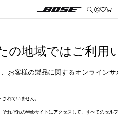
💰
Bose 製品を下取りに出すと最大 ¥30,000 のクレジットを獲得できます。
たの地域ではご利用
り、お客様の製品に関するオンラインサ
トされていません。
、それぞれのWebサイトにアクセスして、すべてのセル