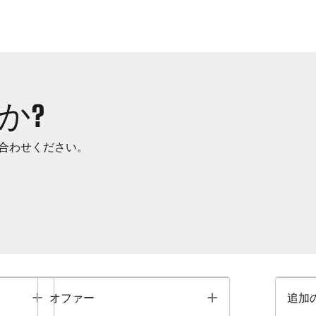
か?
合わせください。
Toggle
Toggle
オファー
追加