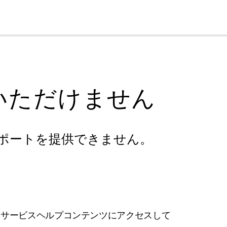
cl
いただけません
ポートを提供できません。
フサービスヘルプコンテンツにアクセスして