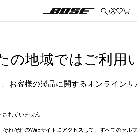
💰
Bose 製品を下取りに出すと最大 ¥30,000 のクレジットを獲得できます。
たの地域ではご利用
り、お客様の製品に関するオンラインサ
トされていません。
、それぞれのWebサイトにアクセスして、すべてのセル