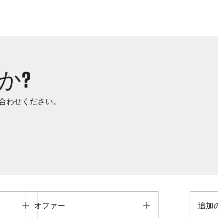
か?
合わせください。
Toggle
Toggle
オファー
追加