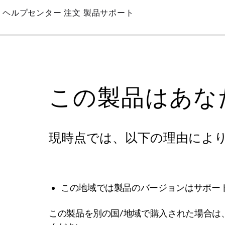
Skip
ヘルプセンター
注文
製品サポート
to
Main
この製品はあな
現時点では、以下の理由によ
この地域では製品のバージョンはサポー
この製品を別の国/地域で購入された場合は