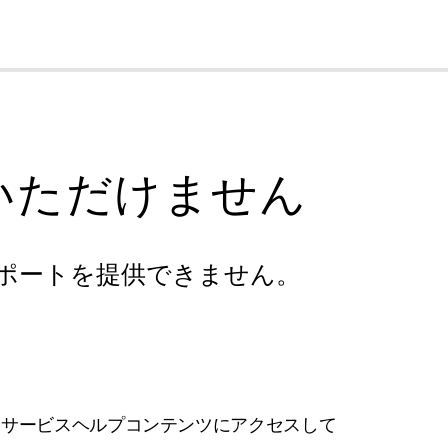
cl
いただけません
ポートを提供できません。
フサービスヘルプコンテンツにアクセスして