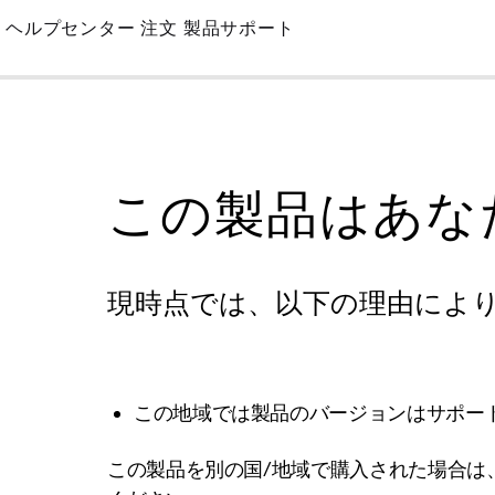
Skip
ヘルプセンター
注文
製品サポート
to
Main
この製品はあな
現時点では、以下の理由によ
この地域では製品のバージョンはサポー
この製品を別の国/地域で購入された場合は