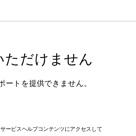
cl
いただけません
ポートを提供できません。
フサービスヘルプコンテンツにアクセスして