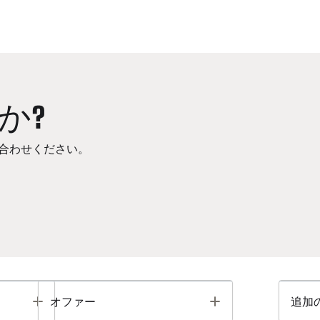
か?
合わせください。
Toggle
Toggle
オファー
追加