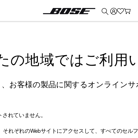
💰
Bose 製品を下取りに出すと最大 ¥30,000 のクレジットを獲得できます。
たの地域ではご利用
り、お客様の製品に関するオンラインサ
トされていません。
、それぞれのWebサイトにアクセスして、すべてのセル