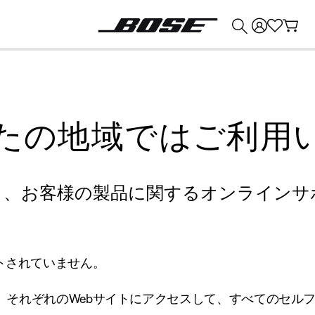
💰
Bose 製品を下取りに出すと最大 ¥30,000 のクレジットを獲得できます。
たの地域ではご利用
り、お客様の製品に関するオンラインサ
トされていません。
、それぞれのWebサイトにアクセスして、すべてのセル