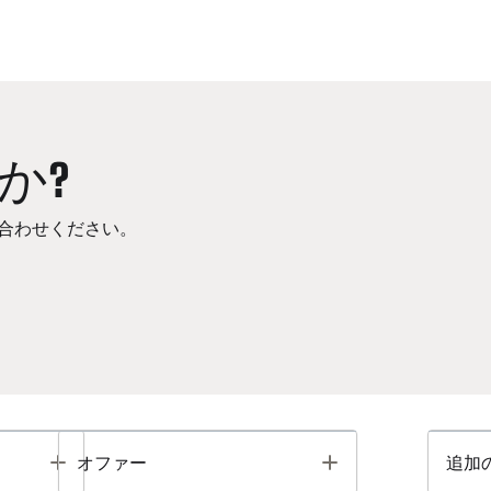
か?
合わせください。
Toggle
Toggle
オファー
追加