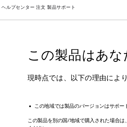
Skip
ヘルプセンター
注文
製品サポート
to
Main
この製品はあな
現時点では、以下の理由によ
この地域では製品のバージョンはサポー
この製品を別の国/地域で購入された場合は