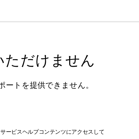
cl
いただけません
ポートを提供できません。
フサービスヘルプコンテンツにアクセスして