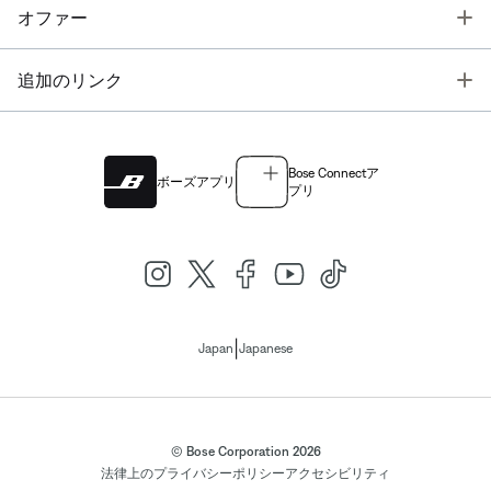
T
オファー
T
追加のリンク
Bose Connectア
ボーズアプリ
プリ
|
Japan
Japanese
© Bose Corporation 2026
法律上の
プライバシーポリシー
アクセシビリティ