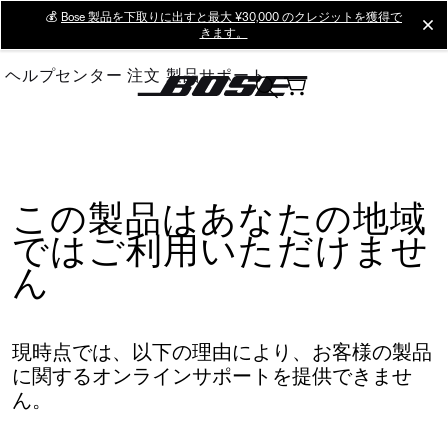
Skip
💰
Bose 製品を下取りに出すと最大 ¥30,000 のクレジットを獲得で
cl
きます。
to
Main
ヘルプセンター
注文
製品サポート
この製品はあなたの地域
ではご利用いただけませ
ん
現時点では、以下の理由により、お客様の製品
に関するオンラインサポートを提供できませ
ん。