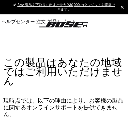
Skip
💰
Bose 製品を下取りに出すと最大 ¥30,000 のクレジットを獲得で
cl
きます。
to
Main
ヘルプセンター
注文
製品サポート
この製品はあなたの地域
ではご利用いただけませ
ん
現時点では、以下の理由により、お客様の製品
に関するオンラインサポートを提供できませ
ん。