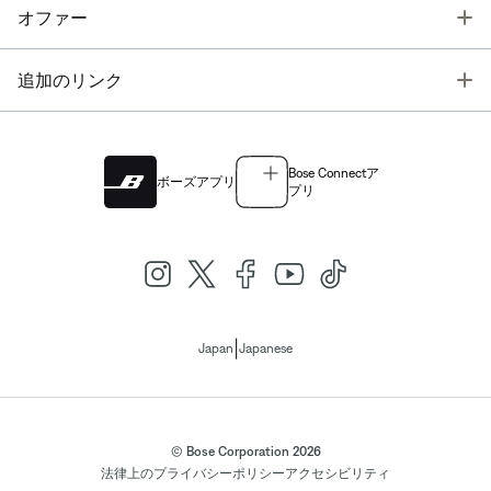
T
オファー
T
追加のリンク
Bose Connectア
ボーズアプリ
プリ
|
Japan
Japanese
© Bose Corporation 2026
法律上の
プライバシーポリシー
アクセシビリティ