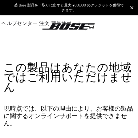
Skip
💰
Bose 製品を下取りに出すと最大 ¥30,000 のクレジットを獲得で
cl
きます。
to
Main
ヘルプセンター
注文
製品サポート
この製品はあなたの地域
ではご利用いただけませ
ん
現時点では、以下の理由により、お客様の製品
に関するオンラインサポートを提供できませ
ん。