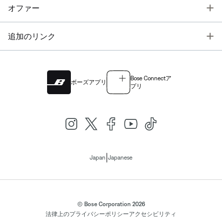
T
オファー
T
追加のリンク
Bose Connectア
ボーズアプリ
プリ
|
Japan
Japanese
© Bose Corporation 2026
法律上の
プライバシーポリシー
アクセシビリティ