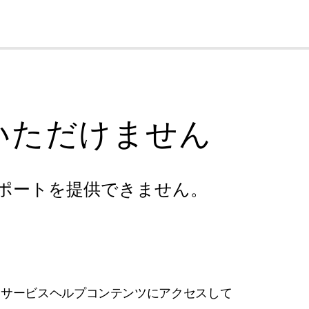
cl
いただけません
ポートを提供できません。
フサービスヘルプコンテンツにアクセスして