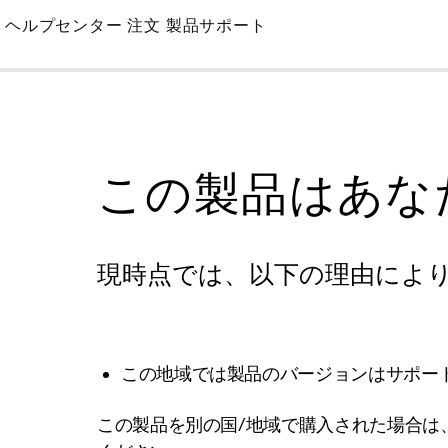
Skip
ヘルプセンター
注文
製品サポート
to
Main
この製品はあな
現時点では、以下の理由によ
この地域では製品のバージョンはサポー
この製品を別の国/地域で購入された場合は