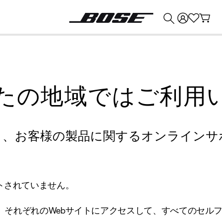
💰
Bose 製品を下取りに出すと最大 ¥30,000 のクレジットを獲得できます。
たの地域ではご利用
り、お客様の製品に関するオンラインサ
トされていません。
、それぞれのWebサイトにアクセスして、すべてのセル