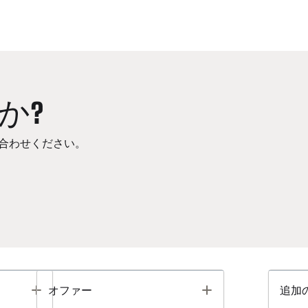
か?
合わせください。
Toggle
Toggle
オファー
追加