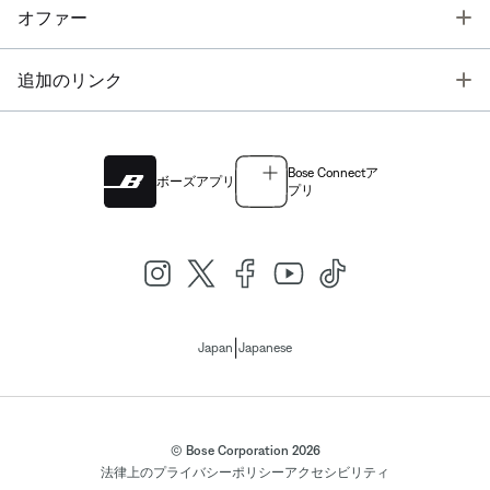
T
オファー
T
追加のリンク
Bose Connectア
ボーズアプリ
プリ
|
Japan
Japanese
© Bose Corporation 2026
法律上の
プライバシーポリシー
アクセシビリティ