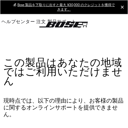
Skip
💰
Bose 製品を下取りに出すと最大 ¥30,000 のクレジットを獲得で
cl
きます。
to
Main
ヘルプセンター
注文
製品サポート
この製品はあなたの地域
ではご利用いただけませ
ん
現時点では、以下の理由により、お客様の製品
に関するオンラインサポートを提供できませ
ん。