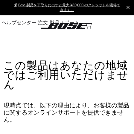
Skip
💰
Bose 製品を下取りに出すと最大 ¥30,000 のクレジットを獲得で
cl
きます。
to
Main
ヘルプセンター
注文
製品サポート
この製品はあなたの地域
ではご利用いただけませ
ん
現時点では、以下の理由により、お客様の製品
に関するオンラインサポートを提供できませ
ん。