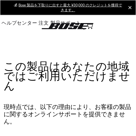
Skip
💰
Bose 製品を下取りに出すと最大 ¥30,000 のクレジットを獲得で
cl
きます。
to
Main
ヘルプセンター
注文
製品サポート
この製品はあなたの地域
ではご利用いただけませ
ん
現時点では、以下の理由により、お客様の製品
に関するオンラインサポートを提供できませ
ん。