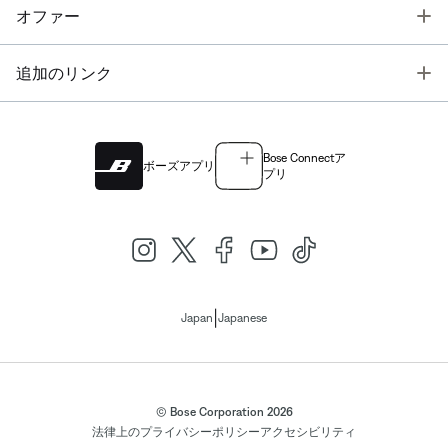
T
オファー
T
追加のリンク
Bose Connectア
ボーズアプリ
プリ
|
Japan
Japanese
© Bose Corporation 2026
法律上の
プライバシーポリシー
アクセシビリティ