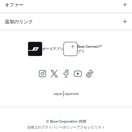
T
オファー
T
追加のリンク
Bose Connectア
ボーズアプリ
プリ
|
Japan
Japanese
© Bose Corporation 2026
法律上の
プライバシーポリシー
アクセシビリティ