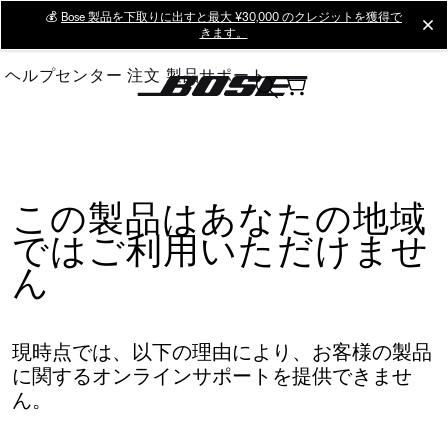
Skip
💰
Bose 製品を下取りに出すと最大 ¥30,000 のクレジットを獲得で
cl
きます。
to
Main
ヘルプセンター
注文
製品サポート
この製品はあなたの地域
ではご利用いただけませ
ん
現時点では、以下の理由により、お客様の製品
に関するオンラインサポートを提供できませ
ん。