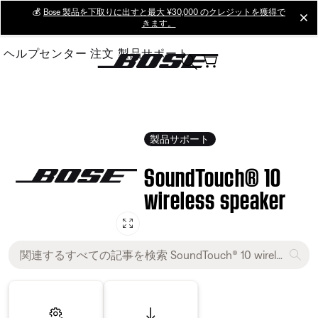
Skip
💰
Bose 製品を下取りに出すと最大 ¥30,000 のクレジットを獲得で
cl
きます。
to
Main
ヘルプセンター
注文
製品サポート
製品サポート
SoundTouch® 10
wireless speaker