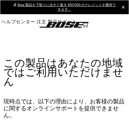
Skip
💰
Bose 製品を下取りに出すと最大 ¥30,000 のクレジットを獲得で
cl
きます。
to
Main
ヘルプセンター
注文
製品サポート
この製品はあなたの地域
ではご利用いただけませ
ん
現時点では、以下の理由により、お客様の製品
に関するオンラインサポートを提供できませ
ん。