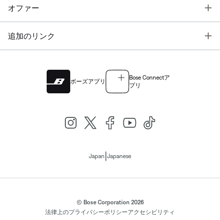
T
オファー
T
追加のリンク
Bose Connectア
ボーズアプリ
プリ
|
Japan
Japanese
© Bose Corporation 2026
法律上の
プライバシーポリシー
アクセシビリティ