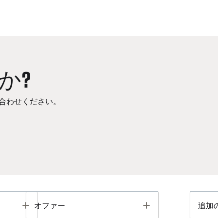
か?
合わせください。
Toggle
Toggle
オファー
追加