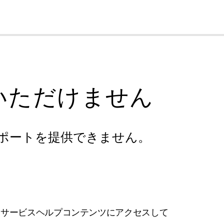
cl
いただけません
ポートを提供できません。
フサービスヘルプコンテンツにアクセスして