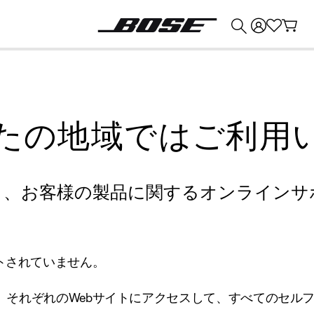
💰
Bose 製品を下取りに出すと最大 ¥30,000 のクレジットを獲得できます。
たの地域ではご利用
り、お客様の製品に関するオンラインサ
トされていません。
、それぞれのWebサイトにアクセスして、すべてのセル