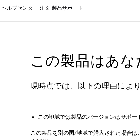
Skip
ヘルプセンター
注文
製品サポート
to
Main
この製品はあな
現時点では、以下の理由によ
この地域では製品のバージョンはサポー
この製品を別の国/地域で購入された場合は